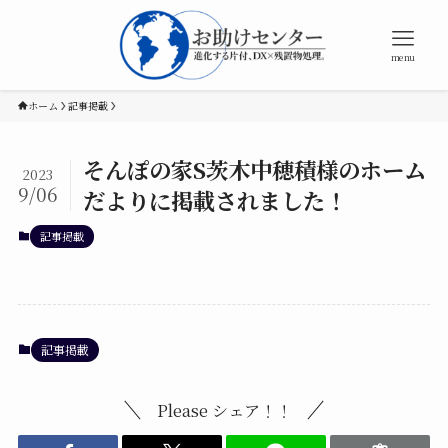
menu
ホーム
記事掲載
そんぽの家S茨木中穂積様のホーム
2023
9/06
だよりに掲載されました！
記事掲載
記事掲載
Please シェア！！