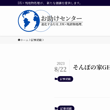
DX×残地物処理が、 新たな価値を提供します。
ホーム
記事掲載
2023
そんぽの家G
8/22
記事掲載
記事掲載