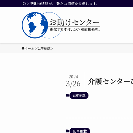
DX×残地物処理が、 新たな価値を提供します。
ホーム
記事掲載
2024
介護センターひ
3/26
記事掲載
記事掲載