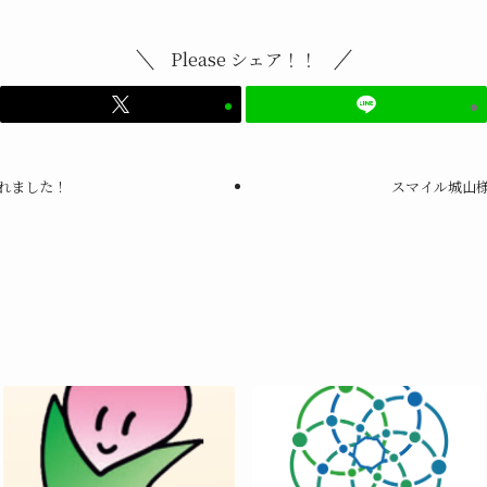
Please シェア！！
されました！
スマイル城山様の