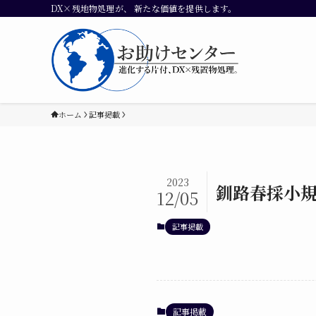
DX×残地物処理が、 新たな価値を提供します。
ホーム
記事掲載
2023
釧路春採小
12/05
記事掲載
記事掲載