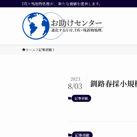
DX×残地物処理が、 新たな価値を提供します。
ホーム
記事掲載
2023
釧路春採小規
8/03
記事掲載
記事掲載