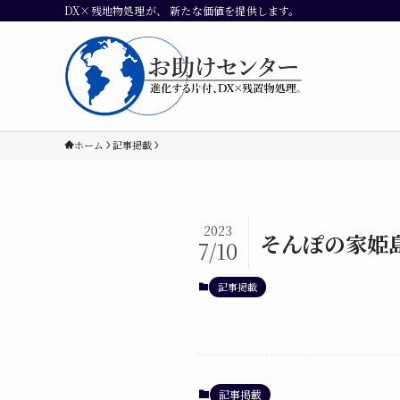
DX×残地物処理が、 新たな価値を提供します。
ホーム
記事掲載
2023
そんぽの家姫
7/10
記事掲載
記事掲載