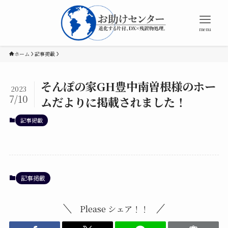
menu
ホーム
記事掲載
そんぽの家GH豊中南曽根様のホー
2023
7/10
ムだよりに掲載されました！
記事掲載
記事掲載
Please シェア！！