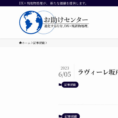
DX×残地物処理が、 新たな価値を提供します。
ホーム
記事掲載
2023
ラヴィーレ坂
6/05
記事掲載
記事掲載