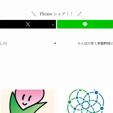
Please シェア！！
した!
そんぽの家Ｓ常磐野様