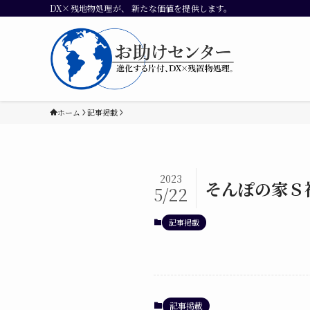
DX×残地物処理が、 新たな価値を提供します。
ホーム
記事掲載
2023
そんぽの家Ｓ
5/22
記事掲載
記事掲載